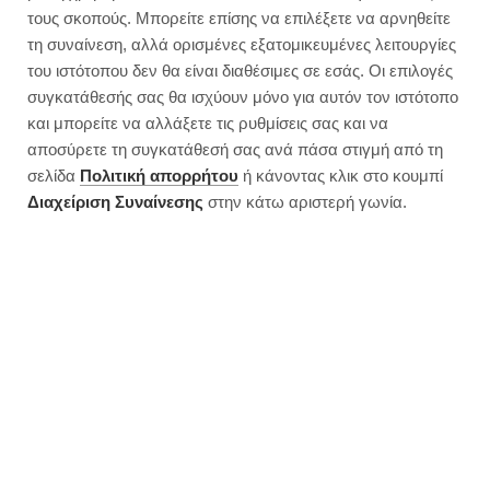
Mushroom burger | Ready in 5-
τους σκοπούς. Μπορείτε επίσης να επιλέξετε να αρνηθείτε
10 minutes
τη συναίνεση, αλλά ορισμένες εξατομικευμένες λειτουργίες
του ιστότοπου δεν θα είναι διαθέσιμες σε εσάς. Οι επιλογές
συγκατάθεσής σας θα ισχύουν μόνο για αυτόν τον ιστότοπο
και μπορείτε να αλλάξετε τις ρυθμίσεις σας και να
αποσύρετε τη συγκατάθεσή σας ανά πάσα στιγμή από τη
σελίδα
Πολιτική απορρήτου
ή κάνοντας κλικ στο κουμπί
Διαχείριση Συναίνεσης
στην κάτω αριστερή γωνία.