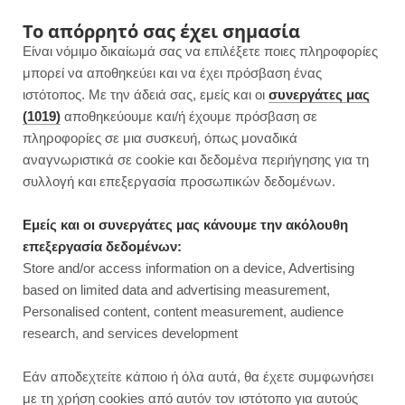
F
I
P
Y
Το απόρρητό σας έχει σημασία
Είναι νόμιμο δικαίωμά σας να επιλέξετε ποιες πληροφορίες
a
n
i
o
μπορεί να αποθηκεύει και να έχει πρόσβαση ένας
ιστότοπος. Με την άδειά σας, εμείς και οι
συνεργάτες μας
c
s
n
u
(1019)
αποθηκεύουμε και/ή έχουμε πρόσβαση σε
πληροφορίες σε μια συσκευή, όπως μοναδικά
e
t
t
T
αναγνωριστικά σε cookie και δεδομένα περιήγησης για τη
b
a
e
u
συλλογή και επεξεργασία προσωπικών δεδομένων.
ROWSI
o
g
r
b
Εμείς και οι συνεργάτες μας κάνουμε την ακόλουθη
TAG
επεξεργασία δεδομένων:
BURGER ΜΑΝΙΤΑΡΙΟΎ
o
r
e
e
Store and/or access information on a device, Advertising
based on limited data and advertising measurement,
k
a
s
Personalised content, content measurement, audience
research, and services development
m
t
DINNER
Εάν αποδεχτείτε κάποιο ή όλα αυτά, θα έχετε συμφωνήσει
με τη χρήση cookies από αυτόν τον ιστότοπο για αυτούς