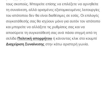
Vegan creamy cauliflower soup
τους σκοπούς. Μπορείτε επίσης να επιλέξετε να αρνηθείτε
τη συναίνεση, αλλά ορισμένες εξατομικευμένες λειτουργίες
του ιστότοπου δεν θα είναι διαθέσιμες σε εσάς. Οι επιλογές
συγκατάθεσής σας θα ισχύουν μόνο για αυτόν τον ιστότοπο
και μπορείτε να αλλάξετε τις ρυθμίσεις σας και να
αποσύρετε τη συγκατάθεσή σας ανά πάσα στιγμή από τη
σελίδα
Πολιτική απορρήτου
ή κάνοντας κλικ στο κουμπί
Διαχείριση Συναίνεσης
στην κάτω αριστερή γωνία.