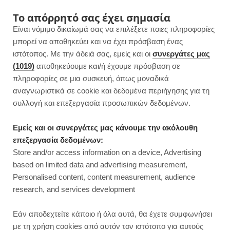
F
I
P
Y
Το απόρρητό σας έχει σημασία
Είναι νόμιμο δικαίωμά σας να επιλέξετε ποιες πληροφορίες
a
n
i
o
μπορεί να αποθηκεύει και να έχει πρόσβαση ένας
ιστότοπος. Με την άδειά σας, εμείς και οι
συνεργάτες μας
c
s
n
u
(1019)
αποθηκεύουμε και/ή έχουμε πρόσβαση σε
πληροφορίες σε μια συσκευή, όπως μοναδικά
e
t
t
T
αναγνωριστικά σε cookie και δεδομένα περιήγησης για τη
b
a
e
u
συλλογή και επεξεργασία προσωπικών δεδομένων.
ROWSI
o
g
r
b
Εμείς και οι συνεργάτες μας κάνουμε την ακόλουθη
TAG
επεξεργασία δεδομένων:
ΣΟΎΠΑ ΚΟΥΝΟΥΠΊΔΙ
o
r
e
e
Store and/or access information on a device, Advertising
based on limited data and advertising measurement,
k
a
s
Personalised content, content measurement, audience
research, and services development
m
t
DINNER
Εάν αποδεχτείτε κάποιο ή όλα αυτά, θα έχετε συμφωνήσει
με τη χρήση cookies από αυτόν τον ιστότοπο για αυτούς