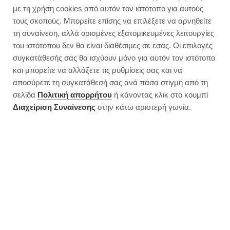
με τη χρήση cookies από αυτόν τον ιστότοπο για αυτούς
Σάλτσα με μανιτάρια και σπανάκι
τους σκοπούς. Μπορείτε επίσης να επιλέξετε να αρνηθείτε
με κριθαράκι | Νηστίσιμο, έτοιμο
τη συναίνεση, αλλά ορισμένες εξατομικευμένες λειτουργίες
σε 15′
του ιστότοπου δεν θα είναι διαθέσιμες σε εσάς. Οι επιλογές
συγκατάθεσής σας θα ισχύουν μόνο για αυτόν τον ιστότοπο
και μπορείτε να αλλάξετε τις ρυθμίσεις σας και να
αποσύρετε τη συγκατάθεσή σας ανά πάσα στιγμή από τη
σελίδα
Πολιτική απορρήτου
ή κάνοντας κλικ στο κουμπί
Διαχείριση Συναίνεσης
στην κάτω αριστερή γωνία.