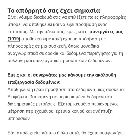
F
I
P
Y
Το απόρρητό σας έχει σημασία
Είναι νόμιμο δικαίωμά σας να επιλέξετε ποιες πληροφορίες
a
n
i
o
μπορεί να αποθηκεύει και να έχει πρόσβαση ένας
ιστότοπος. Με την άδειά σας, εμείς και οι
συνεργάτες μας
c
s
n
u
(1019)
αποθηκεύουμε και/ή έχουμε πρόσβαση σε
πληροφορίες σε μια συσκευή, όπως μοναδικά
e
t
t
T
αναγνωριστικά σε cookie και δεδομένα περιήγησης για τη
b
a
e
u
συλλογή και επεξεργασία προσωπικών δεδομένων.
ROWSI
o
g
r
b
Εμείς και οι συνεργάτες μας κάνουμε την ακόλουθη
TAG
επεξεργασία δεδομένων:
ΣΆΛΤΣΑ ΜΕ ΜΑΝΙΤΆΡΙΑ ΚΑΙ
o
r
e
e
Αποθήκευση ή/και πρόσβαση στα δεδομένα μιας συσκευής,
ΣΠΑΝΆΚΙ
Διαφήμιση βασισμένη σε περιορισμένα δεδομένα και
k
a
s
διαφημιστικές μετρήσεις, Εξατομικευμένο περιεχομένο,
μέτρηση περιεχομένου, έρευνα κοινού και ανάπτυξη
m
t
υπηρεσιών
ΚΥΡΙΩΣ ΓΕΥΜΑΤΑ
Εάν αποδεχτείτε κάποιο ή όλα αυτά, θα έχετε συμφωνήσει