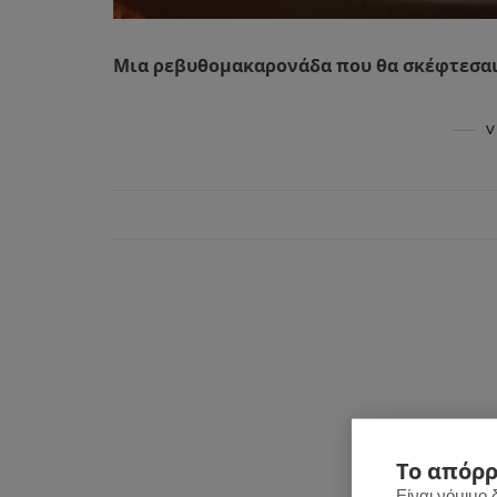
Μια ρεβυθομακαρονάδα που θα σκέφτεσαι
V
Το απόρρ
Είναι νόμιμο 