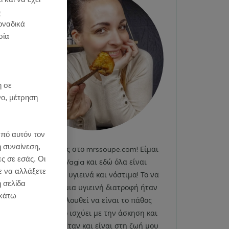
)
οναδικά
σία
:
η σε
νο, μέτρηση
από αυτόν τον
η συναίνεση,
Καλωσήρθες στο mrssoupe.com! Είμαι
ες σε εσάς. Οι
η Emily Vagia και εδώ όλα είναι
ε να αλλάξετε
χαρούμενα, υγιεινά και νόστιμα! Το να
η σελίδα
ακολουθώ μια υγιεινή διατροφή ήταν
κάτω
και εξακολουθεί να είναι το πάθος
μου. Το ίδιο ισχύει με την άσκηση και
το fitness. Ήταν και είναι στη ζωή μου