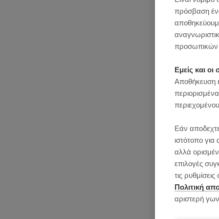
πρόσβαση ένας
αποθηκεύουμε
αναγνωριστικ
προσωπικών 
Εμείς και ο
Αποθήκευση ή
περιορισμένα
περιεχομένου
Εάν αποδεχτε
ιστότοπο για 
αλλά ορισμένε
επιλογές συγ
τις ρυθμίσει
Πολιτική απ
αριστερή γων