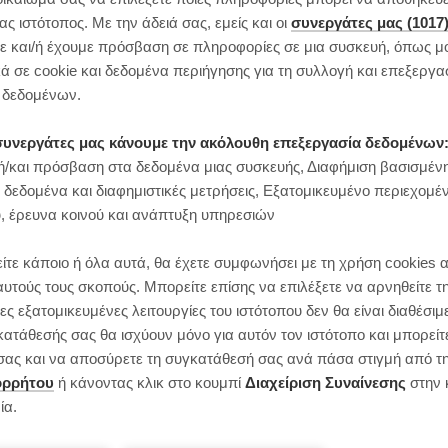
 ιστότοπος. Με την άδειά σας, εμείς και οι
συνεργάτες μας (1017
 και/ή έχουμε πρόσβαση σε πληροφορίες σε μια συσκευή, όπως μ
ά σε cookie και δεδομένα περιήγησης για τη συλλογή και επεξεργα
δεδομένων.
ι συνεργάτες μας κάνουμε την ακόλουθη επεξεργασία δεδομένων
/και πρόσβαση στα δεδομένα μιας συσκευής, Διαφήμιση βασισμέν
 δεδομένα και διαφημιστικές μετρήσεις, Εξατομικευμένο περιεχομέ
, έρευνα κοινού και ανάπτυξη υπηρεσιών
ίτε κάποιο ή όλα αυτά, θα έχετε συμφωνήσει με τη χρήση cookies 
αυτούς τους σκοπούς. Μπορείτε επίσης να επιλέξετε να αρνηθείτε τ
ς εξατομικευμένες λειτουργίες του ιστότοπου δεν θα είναι διαθέσιμ
κατάθεσής σας θα ισχύουν μόνο για αυτόν τον ιστότοπο και μπορείτ
ς σας και να αποσύρετε τη συγκατάθεσή σας ανά πάσα στιγμή από τ
ορρήτου
ή κάνοντας κλικ στο κουμπί
Διαχείριση Συναίνεσης
στην 
ία.