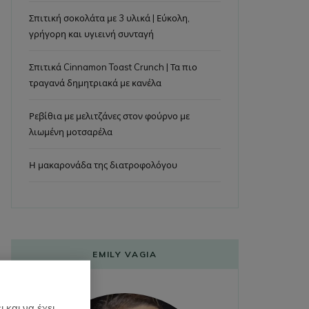
Σπιτική σοκολάτα με 3 υλικά | Εύκολη,
γρήγορη και υγιεινή συνταγή
Σπιτικά Cinnamon Toast Crunch | Τα πιο
τραγανά δημητριακά με κανέλα
Ρεβίθια με μελιτζάνες στον φούρνο με
λιωμένη μοτσαρέλα
Η μακαρονάδα της διατροφολόγου
EMILY VAGIA
 και να έχει