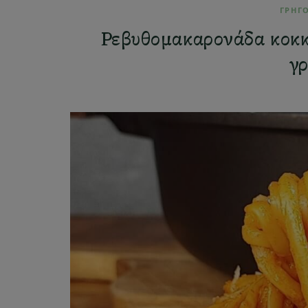
ΓΡΗΓ
Ρεβυθομακαρονάδα κοκκι
γ