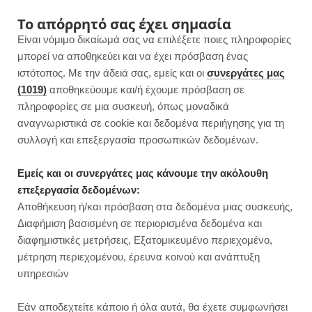
F
I
P
Y
Το απόρρητό σας έχει σημασία
Είναι νόμιμο δικαίωμά σας να επιλέξετε ποιες πληροφορίες
a
n
i
o
μπορεί να αποθηκεύει και να έχει πρόσβαση ένας
ιστότοπος. Με την άδειά σας, εμείς και οι
συνεργάτες μας
c
s
n
u
(1019)
αποθηκεύουμε και/ή έχουμε πρόσβαση σε
πληροφορίες σε μια συσκευή, όπως μοναδικά
e
t
t
T
αναγνωριστικά σε cookie και δεδομένα περιήγησης για τη
b
a
e
u
συλλογή και επεξεργασία προσωπικών δεδομένων.
ROWSI
o
g
r
b
Εμείς και οι συνεργάτες μας κάνουμε την ακόλουθη
TAG
επεξεργασία δεδομένων:
ΠΡΑΣΌΠΙΤΑ
o
r
e
e
Αποθήκευση ή/και πρόσβαση στα δεδομένα μιας συσκευής,
Διαφήμιση βασισμένη σε περιορισμένα δεδομένα και
k
a
s
διαφημιστικές μετρήσεις, Εξατομικευμένο περιεχομένο,
μέτρηση περιεχομένου, έρευνα κοινού και ανάπτυξη
m
t
υπηρεσιών
DINNER
Εάν αποδεχτείτε κάποιο ή όλα αυτά, θα έχετε συμφωνήσει