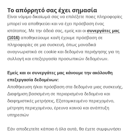
F
I
P
Y
Το απόρρητό σας έχει σημασία
Είναι νόμιμο δικαίωμά σας να επιλέξετε ποιες πληροφορίες
a
n
i
o
μπορεί να αποθηκεύει και να έχει πρόσβαση ένας
ιστότοπος. Με την άδειά σας, εμείς και οι
συνεργάτες μας
c
s
n
u
(1016)
αποθηκεύουμε και/ή έχουμε πρόσβαση σε
πληροφορίες σε μια συσκευή, όπως μοναδικά
e
t
t
T
αναγνωριστικά σε cookie και δεδομένα περιήγησης για τη
b
a
e
u
συλλογή και επεξεργασία προσωπικών δεδομένων.
ROWSI
o
g
r
b
Εμείς και οι συνεργάτες μας κάνουμε την ακόλουθη
TAG
επεξεργασία δεδομένων:
ΖΥΜΑΡΙΚΆ ΜΕ ΛΙΓΌΤΕΡΕΣ
o
r
e
e
Αποθήκευση ή/και πρόσβαση στα δεδομένα μιας συσκευής,
ΘΕΡΜΊΔΕΣ
Διαφήμιση βασισμένη σε περιορισμένα δεδομένα και
k
a
s
διαφημιστικές μετρήσεις, Εξατομικευμένο περιεχομένο,
μέτρηση περιεχομένου, έρευνα κοινού και ανάπτυξη
m
t
υπηρεσιών
ΑΡΘΡΑ
Εάν αποδεχτείτε κάποιο ή όλα αυτά, θα έχετε συμφωνήσει