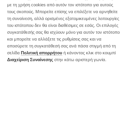
με τη χρήση cookies από αυτόν τον ιστότοπο για αυτούς
Έχουν τα ζυμαρικά ψυγείου
τους σκοπούς. Μπορείτε επίσης να επιλέξετε να αρνηθείτε
σχεδόν τις μισές θερμίδες από τα
τη συναίνεση, αλλά ορισμένες εξατομικευμένες λειτουργίες
ζυμαρικά που μόλις
του ιστότοπου δεν θα είναι διαθέσιμες σε εσάς. Οι επιλογές
συγκατάθεσής σας θα ισχύουν μόνο για αυτόν τον ιστότοπο
μαγειρεύτηκαν;
και μπορείτε να αλλάξετε τις ρυθμίσεις σας και να
αποσύρετε τη συγκατάθεσή σας ανά πάσα στιγμή από τη
σελίδα
Πολιτική απορρήτου
ή κάνοντας κλικ στο κουμπί
Διαχείριση Συναίνεσης
στην κάτω αριστερή γωνία.