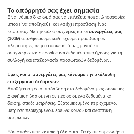
F
I
P
Y
Το απόρρητό σας έχει σημασία
Είναι νόμιμο δικαίωμά σας να επιλέξετε ποιες πληροφορίες
a
n
i
o
μπορεί να αποθηκεύει και να έχει πρόσβαση ένας
ιστότοπος. Με την άδειά σας, εμείς και οι
συνεργάτες μας
c
s
n
u
(1019)
αποθηκεύουμε και/ή έχουμε πρόσβαση σε
πληροφορίες σε μια συσκευή, όπως μοναδικά
e
t
t
T
αναγνωριστικά σε cookie και δεδομένα περιήγησης για τη
b
a
e
u
συλλογή και επεξεργασία προσωπικών δεδομένων.
ROWSI
o
g
r
b
Εμείς και οι συνεργάτες μας κάνουμε την ακόλουθη
TAG
επεξεργασία δεδομένων:
ΓΛΥΚΆ ΜΕ ΓΛΥΚΟΠΑΤΆΤΑ
o
r
e
e
Αποθήκευση ή/και πρόσβαση στα δεδομένα μιας συσκευής,
Διαφήμιση βασισμένη σε περιορισμένα δεδομένα και
k
a
s
διαφημιστικές μετρήσεις, Εξατομικευμένο περιεχομένο,
μέτρηση περιεχομένου, έρευνα κοινού και ανάπτυξη
m
t
υπηρεσιών
SUGAR FREE DESERTS
Εάν αποδεχτείτε κάποιο ή όλα αυτά, θα έχετε συμφωνήσει