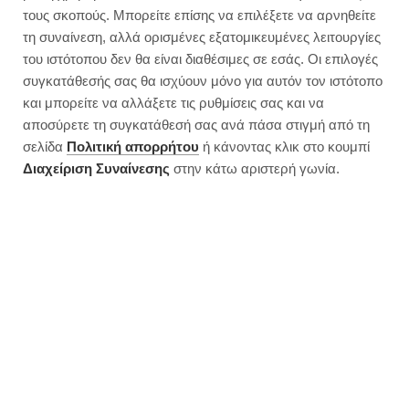
Cheesecake λεμόνι | Έτοιμο σε
τους σκοπούς. Μπορείτε επίσης να επιλέξετε να αρνηθείτε
20′
τη συναίνεση, αλλά ορισμένες εξατομικευμένες λειτουργίες
του ιστότοπου δεν θα είναι διαθέσιμες σε εσάς. Οι επιλογές
συγκατάθεσής σας θα ισχύουν μόνο για αυτόν τον ιστότοπο
και μπορείτε να αλλάξετε τις ρυθμίσεις σας και να
αποσύρετε τη συγκατάθεσή σας ανά πάσα στιγμή από τη
σελίδα
Πολιτική απορρήτου
ή κάνοντας κλικ στο κουμπί
Διαχείριση Συναίνεσης
στην κάτω αριστερή γωνία.