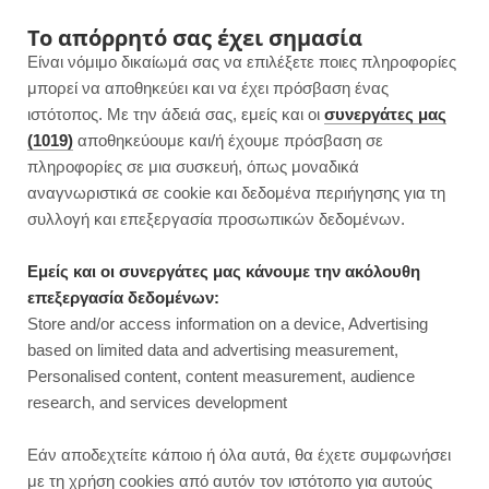
F
I
P
Y
Το απόρρητό σας έχει σημασία
Είναι νόμιμο δικαίωμά σας να επιλέξετε ποιες πληροφορίες
a
n
i
o
μπορεί να αποθηκεύει και να έχει πρόσβαση ένας
ιστότοπος. Με την άδειά σας, εμείς και οι
συνεργάτες μας
c
s
n
u
(1019)
αποθηκεύουμε και/ή έχουμε πρόσβαση σε
πληροφορίες σε μια συσκευή, όπως μοναδικά
e
t
t
T
αναγνωριστικά σε cookie και δεδομένα περιήγησης για τη
b
a
e
u
συλλογή και επεξεργασία προσωπικών δεδομένων.
ROWSI
o
g
r
b
Εμείς και οι συνεργάτες μας κάνουμε την ακόλουθη
TAG
επεξεργασία δεδομένων:
ΑΤΟΜΙΚΌ ΛΕΜΟΝΌΓΛΥΚΟ
o
r
e
e
Store and/or access information on a device, Advertising
based on limited data and advertising measurement,
k
a
s
Personalised content, content measurement, audience
research, and services development
m
t
ΣΥΝΤΑΓΕΣ
Εάν αποδεχτείτε κάποιο ή όλα αυτά, θα έχετε συμφωνήσει
με τη χρήση cookies από αυτόν τον ιστότοπο για αυτούς