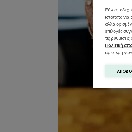
Εάν αποδεχτε
ιστότοπο για 
αλλά ορισμένε
επιλογές συγ
τις ρυθμίσει
Πολιτική απ
αριστερή γων
ΑΠΟΔΟ