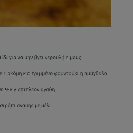
ίδι για να μην βγει νερουλή η μους.
ε 1 ακόμη κ.σ. τριμμένο φουντούκι ή αμύγδαλο.
ε ½ κ.γ. επιπλέον αγαύη.
σιρόπι αγαύης με μέλι.