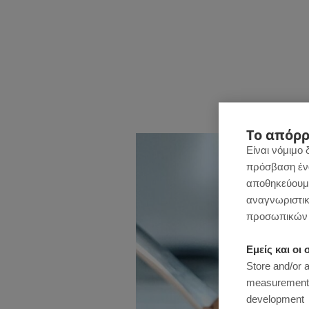
Το απόρρ
Είναι νόμιμο 
πρόσβαση ένας
αποθηκεύουμε
αναγνωριστικ
προσωπικών 
Εμείς και ο
Store and/or 
measurement, 
development