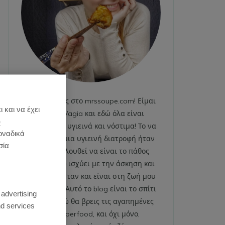
Καλωσήρθες στο mrssoupe.com! Είμαι
 και να έχει
η Emily Vagia και εδώ όλα είναι
)
χαρούμενα, υγιεινά και νόστιμα! Το να
οναδικά
ακολουθώ μια υγιεινή διατροφή ήταν
σία
και εξακολουθεί να είναι το πάθος
μου. Το ίδιο ισχύει με την άσκηση και
το fitness. Ήταν και είναι στη ζωή μου
:
από πάντα. Αυτό το blog είναι το σπίτι
 advertising
μου και εδώ θα βρεις τις αγαπημένες
d services
μου superfood, και όχι μόνο,