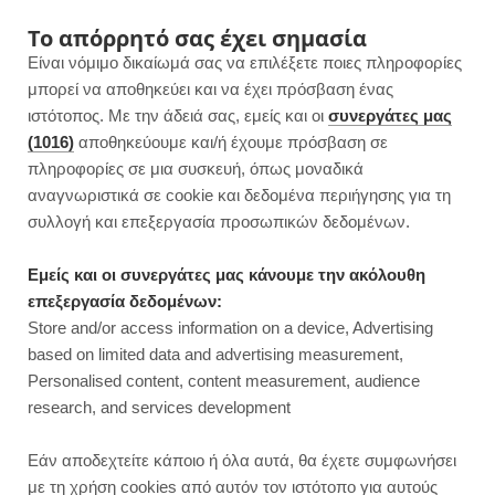
F
I
P
Y
Το απόρρητό σας έχει σημασία
Είναι νόμιμο δικαίωμά σας να επιλέξετε ποιες πληροφορίες
a
n
i
o
μπορεί να αποθηκεύει και να έχει πρόσβαση ένας
ιστότοπος. Με την άδειά σας, εμείς και οι
συνεργάτες μας
c
s
n
u
(1016)
αποθηκεύουμε και/ή έχουμε πρόσβαση σε
πληροφορίες σε μια συσκευή, όπως μοναδικά
e
t
t
T
αναγνωριστικά σε cookie και δεδομένα περιήγησης για τη
b
a
e
u
συλλογή και επεξεργασία προσωπικών δεδομένων.
o
g
r
b
Εμείς και οι συνεργάτες μας κάνουμε την ακόλουθη
επεξεργασία δεδομένων:
o
r
e
e
Store and/or access information on a device, Advertising
ΣΑΛΑΤΕΣ
based on limited data and advertising measurement,
Τονοσαλάτα με μακαρόνια | Light
k
a
s
Personalised content, content measurement, audience
research, and services development
m
t
JUMP TO RECIPE
Εάν αποδεχτείτε κάποιο ή όλα αυτά, θα έχετε συμφωνήσει
με τη χρήση cookies από αυτόν τον ιστότοπο για αυτούς