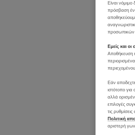
Είναι νόμιμο 
πρόσβαση ένας
αποθηκεύουμε
αναγνωριστικ
προσωπικών 
Εμείς και ο
Αποθήκευση ή
περιορισμένα
περιεχομένου
Εάν αποδεχτε
ιστότοπο για 
αλλά ορισμένε
επιλογές συγ
τις ρυθμίσει
Πολιτική απ
αριστερή γων