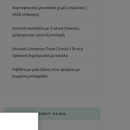
Χορτοφαγικός μουσακάς χωρίς στρώσεις |
Αλλά υπέροχος
Σπιτική σοκολάτα με 3 υλικά | Εύκολη,
γρήγορη και υγιεινή συνταγή
Σπιτικά Cinnamon Toast Crunch | Τα πιο
τραγανά δημητριακά με κανέλα
Ρεβίθια με μελιτζάνες στον φούρνο με
λιωμένη μοτσαρέλα
EMILY VAGIA