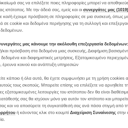
δικαίωμά σας να επιλέξετε ποιες πληροφορίες μπορεί να αποθηκεύει
 ιστότοπος. Με την άδειά σας, εμείς και οι
συνεργάτες μας (1019
 και/ή έχουμε πρόσβαση σε πληροφορίες σε μια συσκευή, όπως μ
ά σε cookie και δεδομένα περιήγησης για τη συλλογή και επεξεργα
δεδομένων.
ι συνεργάτες μας κάνουμε την ακόλουθη επεξεργασία δεδομένων
/και πρόσβαση στα δεδομένα μιας συσκευής, Διαφήμιση βασισμέν
 δεδομένα και διαφημιστικές μετρήσεις, Εξατομικευμένο περιεχομέ
, έρευνα κοινού και ανάπτυξη υπηρεσιών
ίτε κάποιο ή όλα αυτά, θα έχετε συμφωνήσει με τη χρήση cookies 
αυτούς τους σκοπούς. Μπορείτε επίσης να επιλέξετε να αρνηθείτε τ
ς εξατομικευμένες λειτουργίες του ιστότοπου δεν θα είναι διαθέσιμ
κατάθεσής σας θα ισχύουν μόνο για αυτόν τον ιστότοπο και μπορείτ
ς σας και να αποσύρετε τη συγκατάθεσή σας ανά πάσα στιγμή από τ
ορρήτου
ή κάνοντας κλικ στο κουμπί
Διαχείριση Συναίνεσης
στην 
ία.