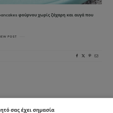
pancakes φούρνου χωρίς ζάχαρη και αυγά που
IEW POST
ητό σας έχει σημασία