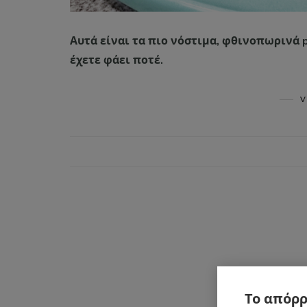
Αυτά είναι τα πιο νόστιμα, φθινοπωρινά 
έχετε φάει ποτέ.
V
Το απόρρ