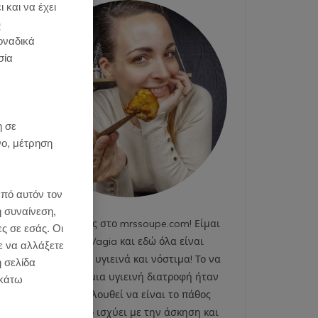
 και να έχει
)
οναδικά
σία
:
η σε
νο, μέτρηση
από αυτόν τον
η συναίνεση,
Καλωσήρθες στο mrssoupe.com! Είμαι
ες σε εσάς. Οι
η Emily Vagia και εδώ όλα είναι
ε να αλλάξετε
χαρούμενα, υγιεινά και νόστιμα! Το να
η σελίδα
ακολουθώ μια υγιεινή διατροφή ήταν
κάτω
και εξακολουθεί να είναι το πάθος
μου. Το ίδιο ισχύει με την άσκηση και