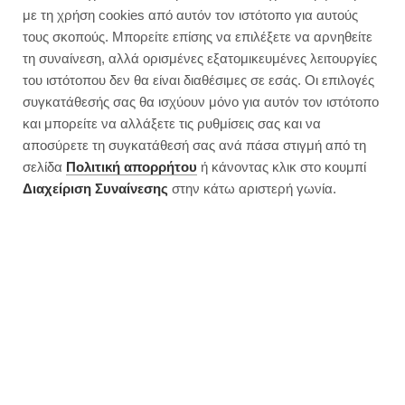
Vegan muffins σοκολάτας με
με τη χρήση cookies από αυτόν τον ιστότοπο για αυτούς
βρώμη | Χωρίς ζάχαρη
τους σκοπούς. Μπορείτε επίσης να επιλέξετε να αρνηθείτε
τη συναίνεση, αλλά ορισμένες εξατομικευμένες λειτουργίες
του ιστότοπου δεν θα είναι διαθέσιμες σε εσάς. Οι επιλογές
συγκατάθεσής σας θα ισχύουν μόνο για αυτόν τον ιστότοπο
και μπορείτε να αλλάξετε τις ρυθμίσεις σας και να
αποσύρετε τη συγκατάθεσή σας ανά πάσα στιγμή από τη
σελίδα
Πολιτική απορρήτου
ή κάνοντας κλικ στο κουμπί
Διαχείριση Συναίνεσης
στην κάτω αριστερή γωνία.