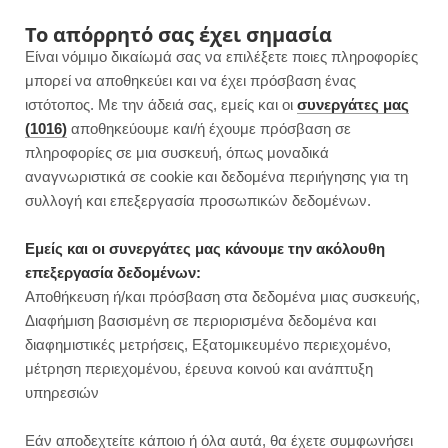
F
I
P
Y
Το απόρρητό σας έχει σημασία
Είναι νόμιμο δικαίωμά σας να επιλέξετε ποιες πληροφορίες
a
n
i
o
μπορεί να αποθηκεύει και να έχει πρόσβαση ένας
ιστότοπος. Με την άδειά σας, εμείς και οι
συνεργάτες μας
c
s
n
u
(1016)
αποθηκεύουμε και/ή έχουμε πρόσβαση σε
πληροφορίες σε μια συσκευή, όπως μοναδικά
e
t
t
T
αναγνωριστικά σε cookie και δεδομένα περιήγησης για τη
b
a
e
u
συλλογή και επεξεργασία προσωπικών δεδομένων.
ROWSI
o
g
r
b
Εμείς και οι συνεργάτες μας κάνουμε την ακόλουθη
TAG
επεξεργασία δεδομένων:
MUFFINS ΣΟΚΟΛΆΤΑΣ ΜΕ ΒΡΏΜΗ
o
r
e
e
Αποθήκευση ή/και πρόσβαση στα δεδομένα μιας συσκευής,
Διαφήμιση βασισμένη σε περιορισμένα δεδομένα και
k
a
s
διαφημιστικές μετρήσεις, Εξατομικευμένο περιεχομένο,
μέτρηση περιεχομένου, έρευνα κοινού και ανάπτυξη
m
t
υπηρεσιών
ΓΡΗΓΟΡΕΣ ΣΥΝΤΑΓΕΣ
Εάν αποδεχτείτε κάποιο ή όλα αυτά, θα έχετε συμφωνήσει