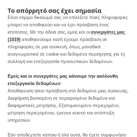
F
I
P
Y
Το απόρρητό σας έχει σημασία
Είναι νόμιμο δικαίωμά σας να επιλέξετε ποιες πληροφορίες
a
n
i
o
μπορεί να αποθηκεύει και να έχει πρόσβαση ένας
ιστότοπος. Με την άδειά σας, εμείς και οι
συνεργάτες μας
c
s
n
u
(1019)
αποθηκεύουμε και/ή έχουμε πρόσβαση σε
πληροφορίες σε μια συσκευή, όπως μοναδικά
e
t
t
T
αναγνωριστικά σε cookie και δεδομένα περιήγησης για τη
b
a
e
u
συλλογή και επεξεργασία προσωπικών δεδομένων.
ROWSI
o
g
r
b
Εμείς και οι συνεργάτες μας κάνουμε την ακόλουθη
TAG
επεξεργασία δεδομένων:
CHRISTMAS STICKS
o
r
e
e
Αποθήκευση ή/και πρόσβαση στα δεδομένα μιας συσκευής,
Διαφήμιση βασισμένη σε περιορισμένα δεδομένα και
k
a
s
διαφημιστικές μετρήσεις, Εξατομικευμένο περιεχομένο,
μέτρηση περιεχομένου, έρευνα κοινού και ανάπτυξη
m
t
υπηρεσιών
ΓΛΥΚΑ ΧΩΡΙΣ ΖΑΧΑΡΗ
Εάν αποδεχτείτε κάποιο ή όλα αυτά, θα έχετε συμφωνήσει