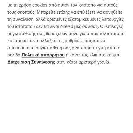
Μπισκοτένια christmas sticks
με τη χρήση cookies από αυτόν τον ιστότοπο για αυτούς
(βουτυρένια & βουτηγμένα σε
τους σκοπούς. Μπορείτε επίσης να επιλέξετε να αρνηθείτε
σοκολάτα)
τη συναίνεση, αλλά ορισμένες εξατομικευμένες λειτουργίες
του ιστότοπου δεν θα είναι διαθέσιμες σε εσάς. Οι επιλογές
συγκατάθεσής σας θα ισχύουν μόνο για αυτόν τον ιστότοπο
και μπορείτε να αλλάξετε τις ρυθμίσεις σας και να
αποσύρετε τη συγκατάθεσή σας ανά πάσα στιγμή από τη
σελίδα
Πολιτική απορρήτου
ή κάνοντας κλικ στο κουμπί
Διαχείριση Συναίνεσης
στην κάτω αριστερή γωνία.