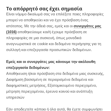
F
I
P
Y
Το απόρρητό σας έχει σημασία
Είναι νόμιμο δικαίωμά σας να επιλέξετε ποιες πληροφορίες
a
n
i
o
μπορεί να αποθηκεύει και να έχει πρόσβαση ένας
ιστότοπος. Με την άδειά σας, εμείς και οι
συνεργάτες μας
c
s
n
u
(1016)
αποθηκεύουμε και/ή έχουμε πρόσβαση σε
πληροφορίες σε μια συσκευή, όπως μοναδικά
e
t
t
T
αναγνωριστικά σε cookie και δεδομένα περιήγησης για τη
b
a
e
u
συλλογή και επεξεργασία προσωπικών δεδομένων.
ROWSI
o
g
r
b
Εμείς και οι συνεργάτες μας κάνουμε την ακόλουθη
TAG
επεξεργασία δεδομένων:
BROWNIES ΜΕ ΜΈΛΙ
o
r
e
e
Αποθήκευση ή/και πρόσβαση στα δεδομένα μιας συσκευής,
Διαφήμιση βασισμένη σε περιορισμένα δεδομένα και
k
a
s
διαφημιστικές μετρήσεις, Εξατομικευμένο περιεχομένο,
μέτρηση περιεχομένου, έρευνα κοινού και ανάπτυξη
m
t
υπηρεσιών
ΓΛΥΚΑ ΧΩΡΙΣ ΖΑΧΑΡΗ
Εάν αποδεχτείτε κάποιο ή όλα αυτά, θα έχετε συμφωνήσει