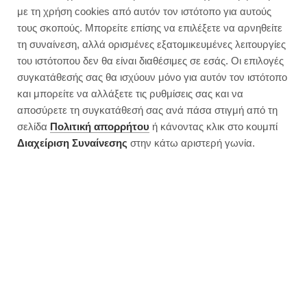
Τα πιο υγιεινά brownies με
με τη χρήση cookies από αυτόν τον ιστότοπο για αυτούς
ρεβύθια στον κόσμο | Χωρίς
τους σκοπούς. Μπορείτε επίσης να επιλέξετε να αρνηθείτε
ζάχαρη
τη συναίνεση, αλλά ορισμένες εξατομικευμένες λειτουργίες
του ιστότοπου δεν θα είναι διαθέσιμες σε εσάς. Οι επιλογές
συγκατάθεσής σας θα ισχύουν μόνο για αυτόν τον ιστότοπο
και μπορείτε να αλλάξετε τις ρυθμίσεις σας και να
αποσύρετε τη συγκατάθεσή σας ανά πάσα στιγμή από τη
σελίδα
Πολιτική απορρήτου
ή κάνοντας κλικ στο κουμπί
Διαχείριση Συναίνεσης
στην κάτω αριστερή γωνία.