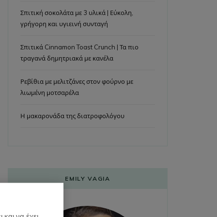
Σπιτική σοκολάτα με 3 υλικά | Εύκολη,
γρήγορη και υγιεινή συνταγή
Σπιτικά Cinnamon Toast Crunch | Τα πιο
τραγανά δημητριακά με κανέλα
Ρεβίθια με μελιτζάνες στον φούρνο με
λιωμένη μοτσαρέλα
Η μακαρονάδα της διατροφολόγου
EMILY VAGIA
 και να έχει