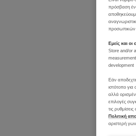
πρόσβαση ένας
αποθηκεύουμε
αναγνωριστικ
προσωπικών 
Εμείς και ο
Store and/or 
measurement, 
development
Εάν αποδεχτε
ιστότοπο για 
αλλά ορισμένε
επιλογές συγ
τις ρυθμίσει
Πολιτική απ
αριστερή γων