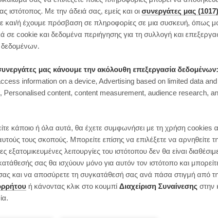
 ιστότοπος. Με την άδειά σας, εμείς και οι
συνεργάτες μας (1017
 και/ή έχουμε πρόσβαση σε πληροφορίες σε μια συσκευή, όπως μ
ά σε cookie και δεδομένα περιήγησης για τη συλλογή και επεξεργα
δεδομένων.
ι συνεργάτες μας κάνουμε την ακόλουθη επεξεργασία δεδομένων
access information on a device, Advertising based on limited data and
Personalised content, content measurement, audience research, an
ίτε κάποιο ή όλα αυτά, θα έχετε συμφωνήσει με τη χρήση cookies 
αυτούς τους σκοπούς. Μπορείτε επίσης να επιλέξετε να αρνηθείτε τ
ς εξατομικευμένες λειτουργίες του ιστότοπου δεν θα είναι διαθέσιμ
κατάθεσής σας θα ισχύουν μόνο για αυτόν τον ιστότοπο και μπορείτ
ς σας και να αποσύρετε τη συγκατάθεσή σας ανά πάσα στιγμή από τ
ορρήτου
ή κάνοντας κλικ στο κουμπί
Διαχείριση Συναίνεσης
στην 
ία.