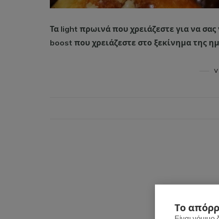
Τα light πρωινά που χρειάζεστε για να σα
boost που χρειάζεστε στο ξεκίνημα της ημ
V
Το απόρρ
Είναι νόμιμο 