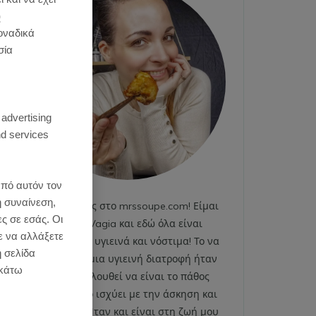
)
οναδικά
σία
:
 advertising
d services
από αυτόν τον
η συναίνεση,
Καλωσήρθες στο mrssoupe.com! Είμαι
ες σε εσάς. Οι
η Emily Vagia και εδώ όλα είναι
ε να αλλάξετε
χαρούμενα, υγιεινά και νόστιμα! Το να
η σελίδα
ακολουθώ μια υγιεινή διατροφή ήταν
κάτω
και εξακολουθεί να είναι το πάθος
μου. Το ίδιο ισχύει με την άσκηση και
το fitness. Ήταν και είναι στη ζωή μου