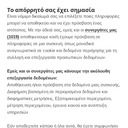
F
I
P
Y
Το απόρρητό σας έχει σημασία
Είναι νόμιμο δικαίωμά σας να επιλέξετε ποιες πληροφορίες
a
n
i
o
μπορεί να αποθηκεύει και να έχει πρόσβαση ένας
ιστότοπος. Με την άδειά σας, εμείς και οι
συνεργάτες μας
c
s
n
u
(1019)
αποθηκεύουμε και/ή έχουμε πρόσβαση σε
πληροφορίες σε μια συσκευή, όπως μοναδικά
e
t
t
T
αναγνωριστικά σε cookie και δεδομένα περιήγησης για τη
b
a
e
u
συλλογή και επεξεργασία προσωπικών δεδομένων.
ROWSI
o
g
r
b
Εμείς και οι συνεργάτες μας κάνουμε την ακόλουθη
TAG
επεξεργασία δεδομένων:
BARK ΛΕΥΚΉΣ ΣΟΚΟΛΆΤΑΣ
o
r
e
e
Αποθήκευση ή/και πρόσβαση στα δεδομένα μιας συσκευής,
Διαφήμιση βασισμένη σε περιορισμένα δεδομένα και
k
a
s
διαφημιστικές μετρήσεις, Εξατομικευμένο περιεχομένο,
μέτρηση περιεχομένου, έρευνα κοινού και ανάπτυξη
m
t
υπηρεσιών
ΣΝΑΚ
Εάν αποδεχτείτε κάποιο ή όλα αυτά, θα έχετε συμφωνήσει