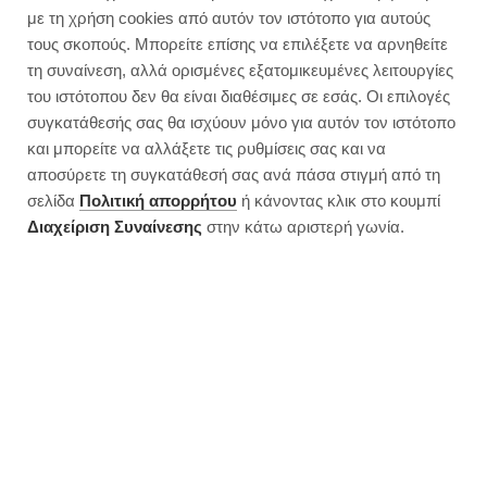
Bark λευκής σοκολάτας με
με τη χρήση cookies από αυτόν τον ιστότοπο για αυτούς
ξηρούς καρπούς και σπόρους
τους σκοπούς. Μπορείτε επίσης να επιλέξετε να αρνηθείτε
τη συναίνεση, αλλά ορισμένες εξατομικευμένες λειτουργίες
του ιστότοπου δεν θα είναι διαθέσιμες σε εσάς. Οι επιλογές
συγκατάθεσής σας θα ισχύουν μόνο για αυτόν τον ιστότοπο
και μπορείτε να αλλάξετε τις ρυθμίσεις σας και να
αποσύρετε τη συγκατάθεσή σας ανά πάσα στιγμή από τη
σελίδα
Πολιτική απορρήτου
ή κάνοντας κλικ στο κουμπί
Διαχείριση Συναίνεσης
στην κάτω αριστερή γωνία.