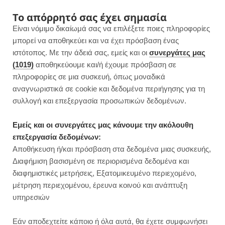
F
I
P
Y
Το απόρρητό σας έχει σημασία
Είναι νόμιμο δικαίωμά σας να επιλέξετε ποιες πληροφορίες
a
n
i
o
μπορεί να αποθηκεύει και να έχει πρόσβαση ένας
ιστότοπος. Με την άδειά σας, εμείς και οι
συνεργάτες μας
c
s
n
u
(1019)
αποθηκεύουμε και/ή έχουμε πρόσβαση σε
πληροφορίες σε μια συσκευή, όπως μοναδικά
e
t
t
T
αναγνωριστικά σε cookie και δεδομένα περιήγησης για τη
b
a
e
u
συλλογή και επεξεργασία προσωπικών δεδομένων.
ROWSI
o
g
r
b
Εμείς και οι συνεργάτες μας κάνουμε την ακόλουθη
TAG
επεξεργασία δεδομένων:
ΨΩΜΊ ΧΩΡΊΣ ΑΛΕΎΡΙ
o
r
e
e
Αποθήκευση ή/και πρόσβαση στα δεδομένα μιας συσκευής,
Διαφήμιση βασισμένη σε περιορισμένα δεδομένα και
k
a
s
διαφημιστικές μετρήσεις, Εξατομικευμένο περιεχομένο,
μέτρηση περιεχομένου, έρευνα κοινού και ανάπτυξη
m
t
υπηρεσιών
ΧΩΡΊΣ ΚΑΤΗΓΟΡΊΑ
Εάν αποδεχτείτε κάποιο ή όλα αυτά, θα έχετε συμφωνήσει