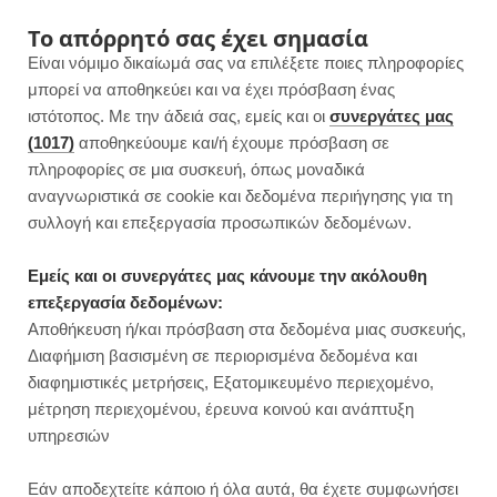
F
I
P
Y
Το απόρρητό σας έχει σημασία
Είναι νόμιμο δικαίωμά σας να επιλέξετε ποιες πληροφορίες
a
n
i
o
μπορεί να αποθηκεύει και να έχει πρόσβαση ένας
ιστότοπος. Με την άδειά σας, εμείς και οι
συνεργάτες μας
c
s
n
u
(1017)
αποθηκεύουμε και/ή έχουμε πρόσβαση σε
πληροφορίες σε μια συσκευή, όπως μοναδικά
e
t
t
T
αναγνωριστικά σε cookie και δεδομένα περιήγησης για τη
b
a
e
u
συλλογή και επεξεργασία προσωπικών δεδομένων.
ROWSI
o
g
r
b
Εμείς και οι συνεργάτες μας κάνουμε την ακόλουθη
TAG
επεξεργασία δεδομένων:
ΨΩΜΊ ΜΕ ΓΆΛΑ
o
r
e
e
Αποθήκευση ή/και πρόσβαση στα δεδομένα μιας συσκευής,
Διαφήμιση βασισμένη σε περιορισμένα δεδομένα και
k
a
s
διαφημιστικές μετρήσεις, Εξατομικευμένο περιεχομένο,
μέτρηση περιεχομένου, έρευνα κοινού και ανάπτυξη
m
t
υπηρεσιών
ΣΝΑΚ
Εάν αποδεχτείτε κάποιο ή όλα αυτά, θα έχετε συμφωνήσει