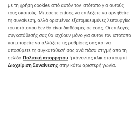
Το πιο δημοφιλές ψωμί για τοστ
με τη χρήση cookies από αυτόν τον ιστότοπο για αυτούς
του διαδικτύου | Ολικής
τους σκοπούς. Μπορείτε επίσης να επιλέξετε να αρνηθείτε
τη συναίνεση, αλλά ορισμένες εξατομικευμένες λειτουργίες
του ιστότοπου δεν θα είναι διαθέσιμες σε εσάς. Οι επιλογές
συγκατάθεσής σας θα ισχύουν μόνο για αυτόν τον ιστότοπο
και μπορείτε να αλλάξετε τις ρυθμίσεις σας και να
αποσύρετε τη συγκατάθεσή σας ανά πάσα στιγμή από τη
σελίδα
Πολιτική απορρήτου
ή κάνοντας κλικ στο κουμπί
Διαχείριση Συναίνεσης
στην κάτω αριστερή γωνία.