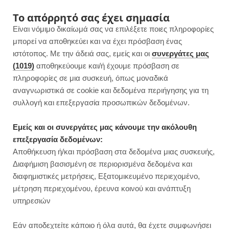
F
I
P
Y
Το απόρρητό σας έχει σημασία
Είναι νόμιμο δικαίωμά σας να επιλέξετε ποιες πληροφορίες
a
n
i
o
μπορεί να αποθηκεύει και να έχει πρόσβαση ένας
ιστότοπος. Με την άδειά σας, εμείς και οι
συνεργάτες μας
c
s
n
u
(1019)
αποθηκεύουμε και/ή έχουμε πρόσβαση σε
πληροφορίες σε μια συσκευή, όπως μοναδικά
e
t
t
T
αναγνωριστικά σε cookie και δεδομένα περιήγησης για τη
b
a
e
u
συλλογή και επεξεργασία προσωπικών δεδομένων.
ROWSI
o
g
r
b
Εμείς και οι συνεργάτες μας κάνουμε την ακόλουθη
TAG
επεξεργασία δεδομένων:
ΨΕΥΤΟΤΥΡΌΠΙΤΑ ΜΕ ΤΟΡΤΊΓΙΑ
o
r
e
e
Αποθήκευση ή/και πρόσβαση στα δεδομένα μιας συσκευής,
Διαφήμιση βασισμένη σε περιορισμένα δεδομένα και
k
a
s
διαφημιστικές μετρήσεις, Εξατομικευμένο περιεχομένο,
μέτρηση περιεχομένου, έρευνα κοινού και ανάπτυξη
m
t
υπηρεσιών
ΣΝΑΚ
Εάν αποδεχτείτε κάποιο ή όλα αυτά, θα έχετε συμφωνήσει