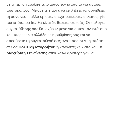
Η γρήγορη ψευτοτυρόπιτα με
με τη χρήση cookies από αυτόν τον ιστότοπο για αυτούς
τορτίγια που έχει γίνει viral
τους σκοπούς. Μπορείτε επίσης να επιλέξετε να αρνηθείτε
τη συναίνεση, αλλά ορισμένες εξατομικευμένες λειτουργίες
του ιστότοπου δεν θα είναι διαθέσιμες σε εσάς. Οι επιλογές
συγκατάθεσής σας θα ισχύουν μόνο για αυτόν τον ιστότοπο
και μπορείτε να αλλάξετε τις ρυθμίσεις σας και να
αποσύρετε τη συγκατάθεσή σας ανά πάσα στιγμή από τη
σελίδα
Πολιτική απορρήτου
ή κάνοντας κλικ στο κουμπί
Διαχείριση Συναίνεσης
στην κάτω αριστερή γωνία.