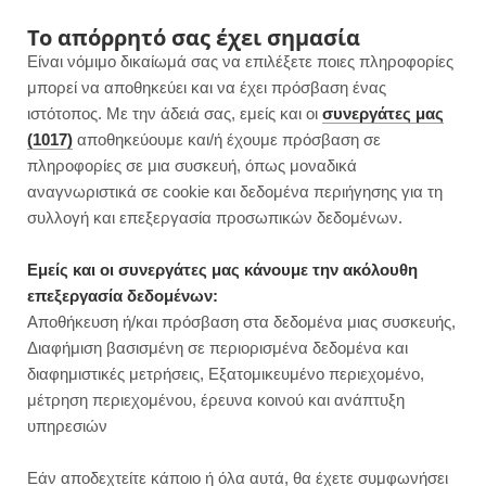
F
I
P
Y
Το απόρρητό σας έχει σημασία
Είναι νόμιμο δικαίωμά σας να επιλέξετε ποιες πληροφορίες
a
n
i
o
μπορεί να αποθηκεύει και να έχει πρόσβαση ένας
ιστότοπος. Με την άδειά σας, εμείς και οι
συνεργάτες μας
c
s
n
u
(1017)
αποθηκεύουμε και/ή έχουμε πρόσβαση σε
πληροφορίες σε μια συσκευή, όπως μοναδικά
e
t
t
T
αναγνωριστικά σε cookie και δεδομένα περιήγησης για τη
b
a
e
u
συλλογή και επεξεργασία προσωπικών δεδομένων.
ROWSI
o
g
r
b
Εμείς και οι συνεργάτες μας κάνουμε την ακόλουθη
TAG
επεξεργασία δεδομένων:
ΦΑΚΌΡΥΖΟ
o
r
e
e
Αποθήκευση ή/και πρόσβαση στα δεδομένα μιας συσκευής,
Διαφήμιση βασισμένη σε περιορισμένα δεδομένα και
k
a
s
διαφημιστικές μετρήσεις, Εξατομικευμένο περιεχομένο,
μέτρηση περιεχομένου, έρευνα κοινού και ανάπτυξη
m
t
υπηρεσιών
ΚΥΡΙΩΣ ΓΕΥΜΑΤΑ
Εάν αποδεχτείτε κάποιο ή όλα αυτά, θα έχετε συμφωνήσει