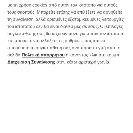
Vegan σπανακοκεφτέδες | 51
με τη χρήση cookies από αυτόν τον ιστότοπο για αυτούς
θερμίδες ο ένας
τους σκοπούς. Μπορείτε επίσης να επιλέξετε να αρνηθείτε
τη συναίνεση, αλλά ορισμένες εξατομικευμένες λειτουργίες
του ιστότοπου δεν θα είναι διαθέσιμες σε εσάς. Οι επιλογές
συγκατάθεσής σας θα ισχύουν μόνο για αυτόν τον ιστότοπο
και μπορείτε να αλλάξετε τις ρυθμίσεις σας και να
αποσύρετε τη συγκατάθεσή σας ανά πάσα στιγμή από τη
σελίδα
Πολιτική απορρήτου
ή κάνοντας κλικ στο κουμπί
Διαχείριση Συναίνεσης
στην κάτω αριστερή γωνία.