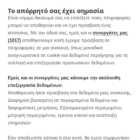
F
I
P
Y
Το απόρρητό σας έχει σημασία
Είναι νόμιμο δικαίωμά σας να επιλέξετε ποιες πληροφορίες
a
n
i
o
μπορεί να αποθηκεύει και να έχει πρόσβαση ένας
ιστότοπος. Με την άδειά σας, εμείς και οι
συνεργάτες μας
c
s
n
u
(1017)
αποθηκεύουμε και/ή έχουμε πρόσβαση σε
πληροφορίες σε μια συσκευή, όπως μοναδικά
e
t
t
T
αναγνωριστικά σε cookie και δεδομένα περιήγησης για τη
b
a
e
u
συλλογή και επεξεργασία προσωπικών δεδομένων.
ROWSI
o
g
r
b
Εμείς και οι συνεργάτες μας κάνουμε την ακόλουθη
TAG
επεξεργασία δεδομένων:
ΣΥΝΤΑΓΉ ΜΕ ΣΠΑΝΆΚΙ
o
r
e
e
Αποθήκευση ή/και πρόσβαση στα δεδομένα μιας συσκευής,
Διαφήμιση βασισμένη σε περιορισμένα δεδομένα και
k
a
s
διαφημιστικές μετρήσεις, Εξατομικευμένο περιεχομένο,
μέτρηση περιεχομένου, έρευνα κοινού και ανάπτυξη
m
t
υπηρεσιών
ΒΡΑΔΙΝΟ
Εάν αποδεχτείτε κάποιο ή όλα αυτά, θα έχετε συμφωνήσει