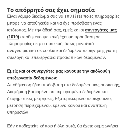
F
I
P
Y
Το απόρρητό σας έχει σημασία
Είναι νόμιμο δικαίωμά σας να επιλέξετε ποιες πληροφορίες
a
n
i
o
μπορεί να αποθηκεύει και να έχει πρόσβαση ένας
ιστότοπος. Με την άδειά σας, εμείς και οι
συνεργάτες μας
c
s
n
u
(1019)
αποθηκεύουμε και/ή έχουμε πρόσβαση σε
πληροφορίες σε μια συσκευή, όπως μοναδικά
e
t
t
T
αναγνωριστικά σε cookie και δεδομένα περιήγησης για τη
b
a
e
u
συλλογή και επεξεργασία προσωπικών δεδομένων.
ROWSI
o
g
r
b
Εμείς και οι συνεργάτες μας κάνουμε την ακόλουθη
TAG
επεξεργασία δεδομένων:
ΣΥΝΤΑΓΉ ΜΕ ΜΕΛΙΤΖΆΝΕΣ
o
r
e
e
Αποθήκευση ή/και πρόσβαση στα δεδομένα μιας συσκευής,
Διαφήμιση βασισμένη σε περιορισμένα δεδομένα και
k
a
s
διαφημιστικές μετρήσεις, Εξατομικευμένο περιεχομένο,
μέτρηση περιεχομένου, έρευνα κοινού και ανάπτυξη
m
t
υπηρεσιών
ΚΥΡΙΩΣ ΓΕΥΜΑΤΑ
Εάν αποδεχτείτε κάποιο ή όλα αυτά, θα έχετε συμφωνήσει