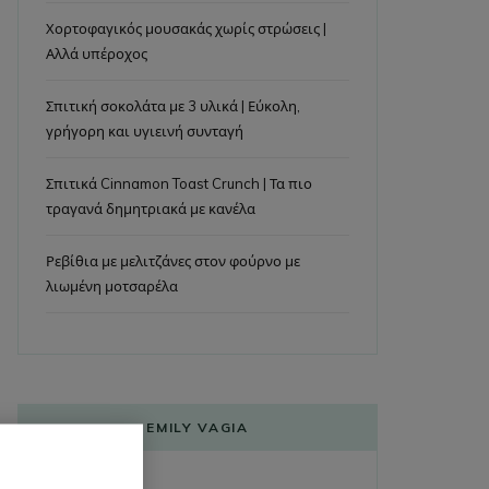
Χορτοφαγικός μουσακάς χωρίς στρώσεις |
Αλλά υπέροχος
Σπιτική σοκολάτα με 3 υλικά | Εύκολη,
γρήγορη και υγιεινή συνταγή
Σπιτικά Cinnamon Toast Crunch | Τα πιο
τραγανά δημητριακά με κανέλα
Ρεβίθια με μελιτζάνες στον φούρνο με
λιωμένη μοτσαρέλα
EMILY VAGIA