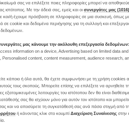
δικαίωμά σας να επιλέξετε ποιες πληροφορίες μπορεί να αποθηκεύει
 ιστότοπος. Με την άδειά σας, εμείς και οι
συνεργάτες μας (1016
 και/ή έχουμε πρόσβαση σε πληροφορίες σε μια συσκευή, όπως μ
ά σε cookie και δεδομένα περιήγησης για τη συλλογή και επεξεργα
δεδομένων.
ι συνεργάτες μας κάνουμε την ακόλουθη επεξεργασία δεδομένων
access information on a device, Advertising based on limited data and
Personalised content, content measurement, audience research, an
ίτε κάποιο ή όλα αυτά, θα έχετε συμφωνήσει με τη χρήση cookies 
αυτούς τους σκοπούς. Μπορείτε επίσης να επιλέξετε να αρνηθείτε τ
ς εξατομικευμένες λειτουργίες του ιστότοπου δεν θα είναι διαθέσιμ
κατάθεσής σας θα ισχύουν μόνο για αυτόν τον ιστότοπο και μπορείτ
ς σας και να αποσύρετε τη συγκατάθεσή σας ανά πάσα στιγμή από τ
ορρήτου
ή κάνοντας κλικ στο κουμπί
Διαχείριση Συναίνεσης
στην 
ία.