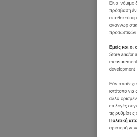
Είναι νόμιμο 
πρόσβαση ένας
αποθηκεύουμε
αναγνωριστικ
προσωπικών 
Εμείς και ο
Store and/or 
measurement, 
development
Εάν αποδεχτε
ιστότοπο για 
αλλά ορισμένε
επιλογές συγ
τις ρυθμίσει
Πολιτική απ
αριστερή γων