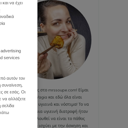
 και να έχει
)
οναδικά
σία
:
 advertising
d services
από αυτόν τον
η συναίνεση,
Καλωσήρθες στο mrssoupe.com! Είμαι
ες σε εσάς. Οι
η Emily Vagia και εδώ όλα είναι
ε να αλλάξετε
χαρούμενα, υγιεινά και νόστιμα! Το να
η σελίδα
ακολουθώ μια υγιεινή διατροφή ήταν
κάτω
και εξακολουθεί να είναι το πάθος
μου. Το ίδιο ισχύει με την άσκηση και