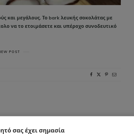
ύς και μεγάλους. Το bark λευκής σοκολάτας με
ολο να το ετοιμάσετε και υπέροχο συνοδευτικό
IEW POST
ητό σας έχει σημασία