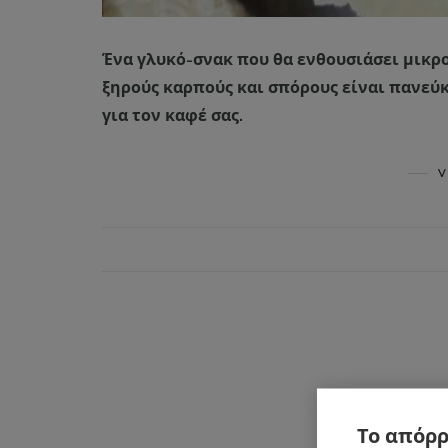
Ένα γλυκό-σνακ που θα ενθουσιάσει μικρο
ξηρούς καρπούς και σπόρους είναι πανεύκ
για τον καφέ σας.
V
Το απόρρ