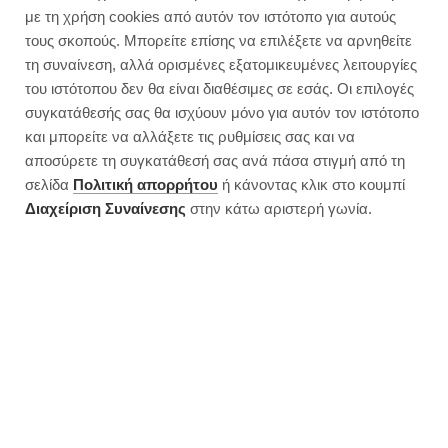
Σπιτικά ψωμάκια με αλεύρι
με τη χρήση cookies από αυτόν τον ιστότοπο για αυτούς
ολικής |Πρωινό ή burger
τους σκοπούς. Μπορείτε επίσης να επιλέξετε να αρνηθείτε
τη συναίνεση, αλλά ορισμένες εξατομικευμένες λειτουργίες
του ιστότοπου δεν θα είναι διαθέσιμες σε εσάς. Οι επιλογές
συγκατάθεσής σας θα ισχύουν μόνο για αυτόν τον ιστότοπο
και μπορείτε να αλλάξετε τις ρυθμίσεις σας και να
αποσύρετε τη συγκατάθεσή σας ανά πάσα στιγμή από τη
σελίδα
Πολιτική απορρήτου
ή κάνοντας κλικ στο κουμπί
Διαχείριση Συναίνεσης
στην κάτω αριστερή γωνία.