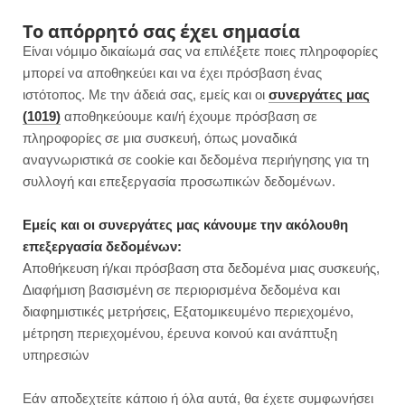
F
I
P
Y
Το απόρρητό σας έχει σημασία
Είναι νόμιμο δικαίωμά σας να επιλέξετε ποιες πληροφορίες
a
n
i
o
μπορεί να αποθηκεύει και να έχει πρόσβαση ένας
ιστότοπος. Με την άδειά σας, εμείς και οι
συνεργάτες μας
c
s
n
u
(1019)
αποθηκεύουμε και/ή έχουμε πρόσβαση σε
πληροφορίες σε μια συσκευή, όπως μοναδικά
e
t
t
T
αναγνωριστικά σε cookie και δεδομένα περιήγησης για τη
b
a
e
u
συλλογή και επεξεργασία προσωπικών δεδομένων.
ROWSI
o
g
r
b
Εμείς και οι συνεργάτες μας κάνουμε την ακόλουθη
TAG
επεξεργασία δεδομένων:
ΣΠΙΤΙΚΆ ΨΩΜΆΚΙΑ ΓΙΑ ΜΠΈΡΓΚΕΡ
o
r
e
e
Αποθήκευση ή/και πρόσβαση στα δεδομένα μιας συσκευής,
Διαφήμιση βασισμένη σε περιορισμένα δεδομένα και
k
a
s
διαφημιστικές μετρήσεις, Εξατομικευμένο περιεχομένο,
μέτρηση περιεχομένου, έρευνα κοινού και ανάπτυξη
m
t
υπηρεσιών
ΠΡΩΙΝΟ
Εάν αποδεχτείτε κάποιο ή όλα αυτά, θα έχετε συμφωνήσει