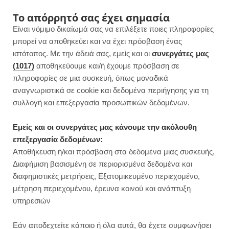
F
I
P
Y
Το απόρρητό σας έχει σημασία
Είναι νόμιμο δικαίωμά σας να επιλέξετε ποιες πληροφορίες
a
n
i
o
μπορεί να αποθηκεύει και να έχει πρόσβαση ένας
ιστότοπος. Με την άδειά σας, εμείς και οι
συνεργάτες μας
c
s
n
u
(1017)
αποθηκεύουμε και/ή έχουμε πρόσβαση σε
πληροφορίες σε μια συσκευή, όπως μοναδικά
e
t
t
T
αναγνωριστικά σε cookie και δεδομένα περιήγησης για τη
b
a
e
u
συλλογή και επεξεργασία προσωπικών δεδομένων.
ROWSI
o
g
r
b
Εμείς και οι συνεργάτες μας κάνουμε την ακόλουθη
TAG
επεξεργασία δεδομένων:
ΣΠΑΓΓΈΤΙ ΚΑΡΌΤΟΥ
o
r
e
e
Αποθήκευση ή/και πρόσβαση στα δεδομένα μιας συσκευής,
Διαφήμιση βασισμένη σε περιορισμένα δεδομένα και
k
a
s
διαφημιστικές μετρήσεις, Εξατομικευμένο περιεχομένο,
μέτρηση περιεχομένου, έρευνα κοινού και ανάπτυξη
m
t
υπηρεσιών
ΕΤΟΙΜΕΣ ΣΕ 15΄
Εάν αποδεχτείτε κάποιο ή όλα αυτά, θα έχετε συμφωνήσει