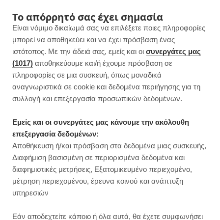
F
I
P
Y
Το απόρρητό σας έχει σημασία
Είναι νόμιμο δικαίωμά σας να επιλέξετε ποιες πληροφορίες
a
n
i
o
μπορεί να αποθηκεύει και να έχει πρόσβαση ένας
ιστότοπος. Με την άδειά σας, εμείς και οι
συνεργάτες μας
c
s
n
u
(1017)
αποθηκεύουμε και/ή έχουμε πρόσβαση σε
πληροφορίες σε μια συσκευή, όπως μοναδικά
e
t
t
T
αναγνωριστικά σε cookie και δεδομένα περιήγησης για τη
b
a
e
u
συλλογή και επεξεργασία προσωπικών δεδομένων.
ROWSI
o
g
r
b
Εμείς και οι συνεργάτες μας κάνουμε την ακόλουθη
TAG
επεξεργασία δεδομένων:
ΣΟΎΠΑ ΜΕ ΌΣΠΡΙΑ
o
r
e
e
Αποθήκευση ή/και πρόσβαση στα δεδομένα μιας συσκευής,
Διαφήμιση βασισμένη σε περιορισμένα δεδομένα και
k
a
s
διαφημιστικές μετρήσεις, Εξατομικευμένο περιεχομένο,
μέτρηση περιεχομένου, έρευνα κοινού και ανάπτυξη
m
t
υπηρεσιών
ΚΥΡΙΩΣ ΓΕΥΜΑΤΑ
Εάν αποδεχτείτε κάποιο ή όλα αυτά, θα έχετε συμφωνήσει