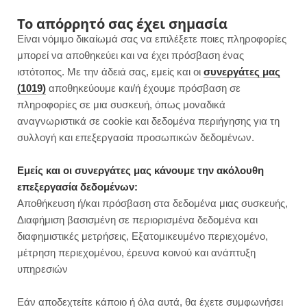
F
I
P
Y
Το απόρρητό σας έχει σημασία
Είναι νόμιμο δικαίωμά σας να επιλέξετε ποιες πληροφορίες
a
n
i
o
μπορεί να αποθηκεύει και να έχει πρόσβαση ένας
ιστότοπος. Με την άδειά σας, εμείς και οι
συνεργάτες μας
c
s
n
u
(1019)
αποθηκεύουμε και/ή έχουμε πρόσβαση σε
πληροφορίες σε μια συσκευή, όπως μοναδικά
e
t
t
T
αναγνωριστικά σε cookie και δεδομένα περιήγησης για τη
b
a
e
u
συλλογή και επεξεργασία προσωπικών δεδομένων.
ROWSI
o
g
r
b
Εμείς και οι συνεργάτες μας κάνουμε την ακόλουθη
TAG
επεξεργασία δεδομένων:
ΡΎΖΙ ΚΟΥΝΟΥΠΙΔΙΟΎ
o
r
e
e
Αποθήκευση ή/και πρόσβαση στα δεδομένα μιας συσκευής,
Διαφήμιση βασισμένη σε περιορισμένα δεδομένα και
k
a
s
διαφημιστικές μετρήσεις, Εξατομικευμένο περιεχομένο,
μέτρηση περιεχομένου, έρευνα κοινού και ανάπτυξη
m
t
υπηρεσιών
ΒΡΑΔΙΝΟ
Εάν αποδεχτείτε κάποιο ή όλα αυτά, θα έχετε συμφωνήσει