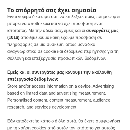
F
I
P
Y
Το απόρρητό σας έχει σημασία
Είναι νόμιμο δικαίωμά σας να επιλέξετε ποιες πληροφορίες
a
n
i
o
μπορεί να αποθηκεύει και να έχει πρόσβαση ένας
ιστότοπος. Με την άδειά σας, εμείς και οι
συνεργάτες μας
c
s
n
u
(1016)
αποθηκεύουμε και/ή έχουμε πρόσβαση σε
πληροφορίες σε μια συσκευή, όπως μοναδικά
e
t
t
T
αναγνωριστικά σε cookie και δεδομένα περιήγησης για τη
b
a
e
u
συλλογή και επεξεργασία προσωπικών δεδομένων.
ROWSI
o
g
r
b
Εμείς και οι συνεργάτες μας κάνουμε την ακόλουθη
TAG
επεξεργασία δεδομένων:
ΓΡΉΓΟΡΗ ΣΑΛΆΤΑ
o
r
e
e
Store and/or access information on a device, Advertising
based on limited data and advertising measurement,
k
a
s
Personalised content, content measurement, audience
research, and services development
m
t
ΣΑΛΑΤΕΣ
Εάν αποδεχτείτε κάποιο ή όλα αυτά, θα έχετε συμφωνήσει
με τη χρήση cookies από αυτόν τον ιστότοπο για αυτούς