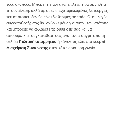
Σαλάτα αποτοξίνωσης για μετά
τους σκοπούς. Μπορείτε επίσης να επιλέξετε να αρνηθείτε
το Πάσχα | Χορταστική
τη συναίνεση, αλλά ορισμένες εξατομικευμένες λειτουργίες
του ιστότοπου δεν θα είναι διαθέσιμες σε εσάς. Οι επιλογές
συγκατάθεσής σας θα ισχύουν μόνο για αυτόν τον ιστότοπο
και μπορείτε να αλλάξετε τις ρυθμίσεις σας και να
αποσύρετε τη συγκατάθεσή σας ανά πάσα στιγμή από τη
σελίδα
Πολιτική απορρήτου
ή κάνοντας κλικ στο κουμπί
Διαχείριση Συναίνεσης
στην κάτω αριστερή γωνία.