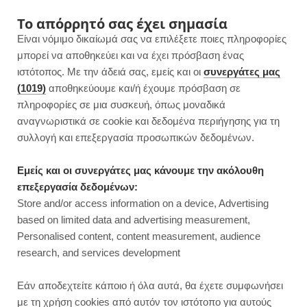
F
I
P
Y
Το απόρρητό σας έχει σημασία
Είναι νόμιμο δικαίωμά σας να επιλέξετε ποιες πληροφορίες
a
n
i
o
μπορεί να αποθηκεύει και να έχει πρόσβαση ένας
ιστότοπος. Με την άδειά σας, εμείς και οι
συνεργάτες μας
c
s
n
u
(1019)
αποθηκεύουμε και/ή έχουμε πρόσβαση σε
πληροφορίες σε μια συσκευή, όπως μοναδικά
e
t
t
T
αναγνωριστικά σε cookie και δεδομένα περιήγησης για τη
b
a
e
u
συλλογή και επεξεργασία προσωπικών δεδομένων.
ROWSI
o
g
r
b
Εμείς και οι συνεργάτες μας κάνουμε την ακόλουθη
TAG
επεξεργασία δεδομένων:
ΓΛΥΚΌ ΜΕ ΣΤΑΦΎΛΙ
o
r
e
e
Store and/or access information on a device, Advertising
based on limited data and advertising measurement,
k
a
s
Personalised content, content measurement, audience
research, and services development
m
t
ΓΛΥΚΑ ΧΩΡΙΣ ΖΑΧΑΡΗ
Εάν αποδεχτείτε κάποιο ή όλα αυτά, θα έχετε συμφωνήσει
με τη χρήση cookies από αυτόν τον ιστότοπο για αυτούς