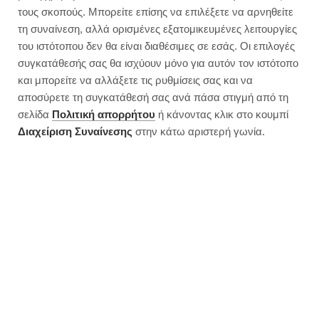
2 γλυκά με σταφύλι του
τους σκοπούς. Μπορείτε επίσης να επιλέξετε να αρνηθείτε
δευτερόλεπτου | Χωρίς ζάχαρη
τη συναίνεση, αλλά ορισμένες εξατομικευμένες λειτουργίες
του ιστότοπου δεν θα είναι διαθέσιμες σε εσάς. Οι επιλογές
συγκατάθεσής σας θα ισχύουν μόνο για αυτόν τον ιστότοπο
και μπορείτε να αλλάξετε τις ρυθμίσεις σας και να
αποσύρετε τη συγκατάθεσή σας ανά πάσα στιγμή από τη
σελίδα
Πολιτική απορρήτου
ή κάνοντας κλικ στο κουμπί
Διαχείριση Συναίνεσης
στην κάτω αριστερή γωνία.