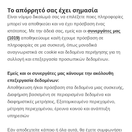
F
I
P
Y
Το απόρρητό σας έχει σημασία
Είναι νόμιμο δικαίωμά σας να επιλέξετε ποιες πληροφορίες
a
n
i
o
μπορεί να αποθηκεύει και να έχει πρόσβαση ένας
ιστότοπος. Με την άδειά σας, εμείς και οι
συνεργάτες μας
c
s
n
u
(1019)
αποθηκεύουμε και/ή έχουμε πρόσβαση σε
πληροφορίες σε μια συσκευή, όπως μοναδικά
e
t
t
T
αναγνωριστικά σε cookie και δεδομένα περιήγησης για τη
b
a
e
u
συλλογή και επεξεργασία προσωπικών δεδομένων.
ROWSI
o
g
r
b
Εμείς και οι συνεργάτες μας κάνουμε την ακόλουθη
TAG
επεξεργασία δεδομένων:
ΒΊΓΚΑΝ ΣΝΑΚ
o
r
e
e
Αποθήκευση ή/και πρόσβαση στα δεδομένα μιας συσκευής,
Διαφήμιση βασισμένη σε περιορισμένα δεδομένα και
k
a
s
διαφημιστικές μετρήσεις, Εξατομικευμένο περιεχομένο,
μέτρηση περιεχομένου, έρευνα κοινού και ανάπτυξη
m
t
υπηρεσιών
ΓΛΥΚΑ ΧΩΡΙΣ ΖΑΧΑΡΗ
Εάν αποδεχτείτε κάποιο ή όλα αυτά, θα έχετε συμφωνήσει