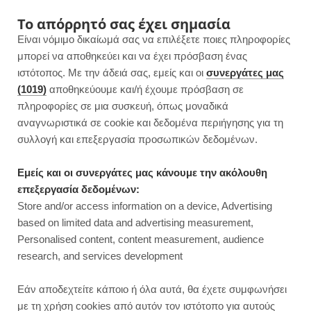
F
I
P
Y
Το απόρρητό σας έχει σημασία
Είναι νόμιμο δικαίωμά σας να επιλέξετε ποιες πληροφορίες
a
n
i
o
μπορεί να αποθηκεύει και να έχει πρόσβαση ένας
ιστότοπος. Με την άδειά σας, εμείς και οι
συνεργάτες μας
c
s
n
u
(1019)
αποθηκεύουμε και/ή έχουμε πρόσβαση σε
πληροφορίες σε μια συσκευή, όπως μοναδικά
e
t
t
T
αναγνωριστικά σε cookie και δεδομένα περιήγησης για τη
b
a
e
u
συλλογή και επεξεργασία προσωπικών δεδομένων.
o
g
r
b
Εμείς και οι συνεργάτες μας κάνουμε την ακόλουθη
επεξεργασία δεδομένων:
o
r
e
e
Store and/or access information on a device, Advertising
ΑΡΘΡΑ
based on limited data and advertising measurement,
Πώς καθαρίζω τον φούρνο μου
k
a
s
Personalised content, content measurement, audience
χωρίς χημικά | Με 1 μόνο υλικό
research, and services development
m
t
Εάν αποδεχτείτε κάποιο ή όλα αυτά, θα έχετε συμφωνήσει
με τη χρήση cookies από αυτόν τον ιστότοπο για αυτούς