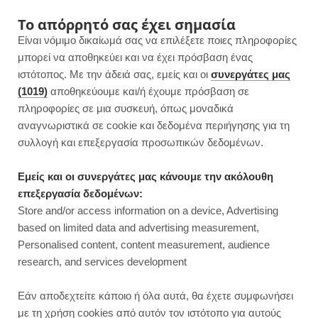
F
I
P
Y
Το απόρρητό σας έχει σημασία
Είναι νόμιμο δικαίωμά σας να επιλέξετε ποιες πληροφορίες
a
n
i
o
μπορεί να αποθηκεύει και να έχει πρόσβαση ένας
ιστότοπος. Με την άδειά σας, εμείς και οι
συνεργάτες μας
c
s
n
u
(1019)
αποθηκεύουμε και/ή έχουμε πρόσβαση σε
πληροφορίες σε μια συσκευή, όπως μοναδικά
e
t
t
T
αναγνωριστικά σε cookie και δεδομένα περιήγησης για τη
b
a
e
u
συλλογή και επεξεργασία προσωπικών δεδομένων.
o
g
r
b
Εμείς και οι συνεργάτες μας κάνουμε την ακόλουθη
επεξεργασία δεδομένων:
o
r
e
e
Store and/or access information on a device, Advertising
ΓΛΥΚΑ ΧΩΡΙΣ ΖΑΧΑΡΗ
based on limited data and advertising measurement,
Γρήγορο κέικ σοκολάτας με 2 υλικά
k
a
s
Personalised content, content measurement, audience
| Χωρίς ζάχαρη
research, and services development
m
t
JUMP TO RECIPE
Εάν αποδεχτείτε κάποιο ή όλα αυτά, θα έχετε συμφωνήσει
με τη χρήση cookies από αυτόν τον ιστότοπο για αυτούς