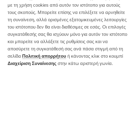
με τη χρήση cookies από αυτόν τον ιστότοπο για αυτούς
τους σκοπούς. Μπορείτε επίσης να επιλέξετε να αρνηθείτε
τη συναίνεση, αλλά ορισμένες εξατομικευμένες λειτουργίες
του ιστότοπου δεν θα είναι διαθέσιμες σε εσάς. Οι επιλογές
Μου το ζήτησε μια αγαπημένη μου φίλη και δεν
συγκατάθεσής σας θα ισχύουν μόνο για αυτόν τον ιστότοπο
και μπορείτε να αλλάξετε τις ρυθμίσεις σας και να
μπορούσα να μην της δώσω όχι μόνο μια αλλά 3
αποσύρετε τη συγκατάθεσή σας ανά πάσα στιγμή από τη
επιλογές για να διαλέξει ποιο κέικ βρώμης
σελίδα
Πολιτική απορρήτου
ή κάνοντας κλικ στο κουμπί
θέλει να φτιάξει.
Διαχείριση Συναίνεσης
στην κάτω αριστερή γωνία.
Τα παρακάτω κέικ βρώμης είναι νηστίσιμα, χωρίς
αυγά και πολύ υγιεινά, ιδανικά ακόμα και για
παιδιά. Διαλέξτε κι εσείς το αγαπημένο σας και
φτιάξτε το σήμερα κιόλας. Τα περισσότερα (αν όχι
όλα) τα υλικά τα έχετε σίγουρα ήδη στο σπίτι σας.
PRINT