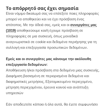
F
I
P
Y
Το απόρρητό σας έχει σημασία
Είναι νόμιμο δικαίωμά σας να επιλέξετε ποιες πληροφορίες
a
n
i
o
μπορεί να αποθηκεύει και να έχει πρόσβαση ένας
ιστότοπος. Με την άδειά σας, εμείς και οι
συνεργάτες μας
c
s
n
u
(1019)
αποθηκεύουμε και/ή έχουμε πρόσβαση σε
πληροφορίες σε μια συσκευή, όπως μοναδικά
e
t
t
T
αναγνωριστικά σε cookie και δεδομένα περιήγησης για τη
b
a
e
u
συλλογή και επεξεργασία προσωπικών δεδομένων.
o
g
r
b
Εμείς και οι συνεργάτες μας κάνουμε την ακόλουθη
επεξεργασία δεδομένων:
o
r
e
e
Αποθήκευση ή/και πρόσβαση στα δεδομένα μιας συσκευής,
ΓΛΥΚΑ ΧΩΡΙΣ ΖΑΧΑΡΗ
Διαφήμιση βασισμένη σε περιορισμένα δεδομένα και
3 κέικ βρώμης που μπορείτε να
k
a
s
διαφημιστικές μετρήσεις, Εξατομικευμένο περιεχομένο,
φτιάξετε σήμερα!
μέτρηση περιεχομένου, έρευνα κοινού και ανάπτυξη
m
t
υπηρεσιών
JUMP TO RECIPE
Εάν αποδεχτείτε κάποιο ή όλα αυτά, θα έχετε συμφωνήσει